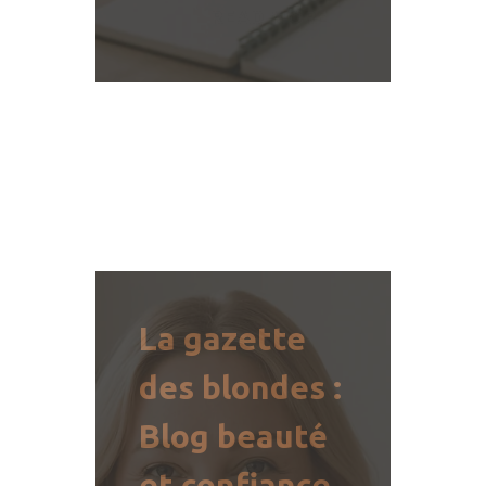
READ MORE
La gazette
des blondes :
Blog beauté
et confiance