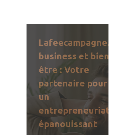
Lafeecampagne.fr
business et bien-
être : Votre
partenaire pour
un
entrepreneuriat
épanouissant