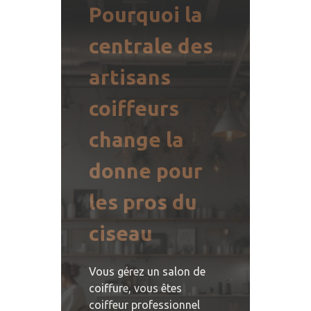
Pourquoi la
centrale des
artisans
coiffeurs
change la
donne pour
les pros du
ciseau
Vous gérez un salon de
coiffure, vous êtes
coiffeur professionnel