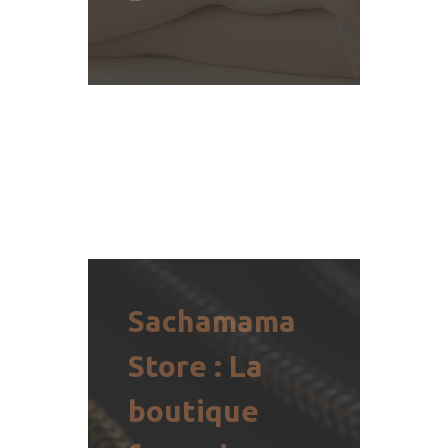
READ MORE
Sachamama
Store : La
boutique