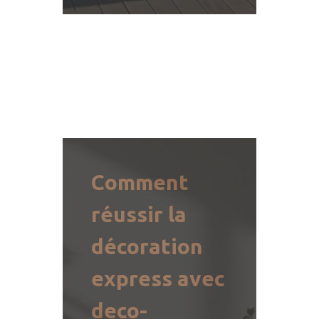
Comment
réussir la
décoration
express avec
deco-