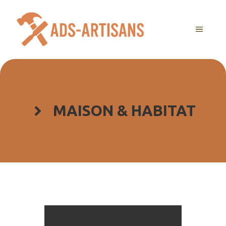
Aller
au
MENU
contenu
MAISON & HABITAT