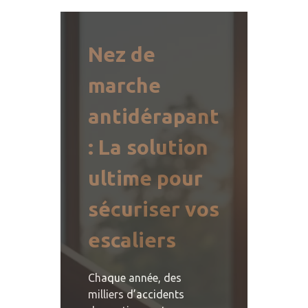
Nez de
marche
antidérapant
: La solution
ultime pour
sécuriser vos
escaliers
Chaque année, des
milliers d’accidents