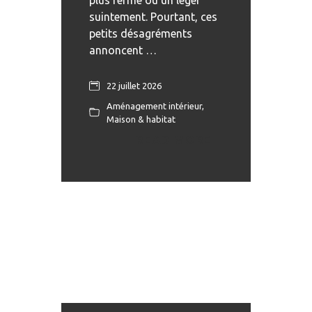
plus ferme ou un léger
suintement. Pourtant, ces
petits désagréments
annoncent …
22 juillet 2026
Aménagement intérieur
,
Maison & habitat
READ MORE