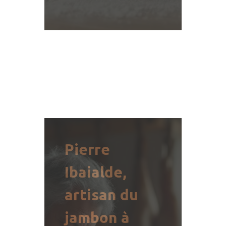
READ MORE
Pierre
Ibaialde,
artisan du
jambon à