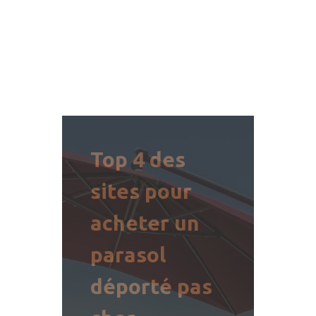
Top 4 des
sites pour
acheter un
parasol
déporté pas