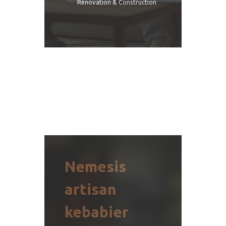
Rénovation & Construction
READ MORE
Nemesis
artisan
kebabier