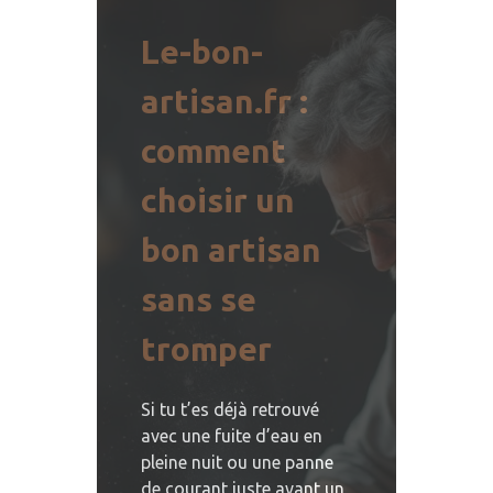
Le-bon-
artisan.fr :
comment
choisir un
bon artisan
sans se
tromper
Si tu t’es déjà retrouvé
avec une fuite d’eau en
pleine nuit ou une panne
de courant juste avant un