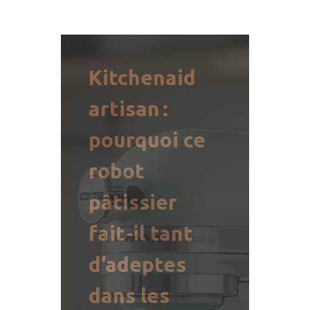
Kitchenaid
artisan :
pourquoi ce
robot
pâtissier
fait-il tant
d’adeptes
dans les