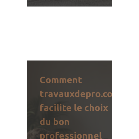
Comment
travauxdepro.com
facilite le choix
du bon
professionnel