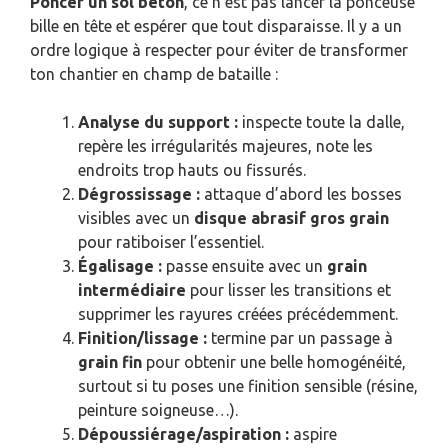
Poncer un sol béton
, ce n’est pas lancer la ponceuse
bille en tête et espérer que tout disparaisse. Il y a un
ordre logique à respecter pour éviter de transformer
ton chantier en champ de bataille :
Analyse du support :
inspecte toute la dalle,
repère les irrégularités majeures, note les
endroits trop hauts ou fissurés.
Dégrossissage :
attaque d’abord les bosses
visibles avec un
disque abrasif gros grain
pour ratiboiser l’essentiel.
Égalisage :
passe ensuite avec un
grain
intermédiaire
pour lisser les transitions et
supprimer les rayures créées précédemment.
Finition/lissage :
termine par un passage à
grain fin
pour obtenir une belle homogénéité,
surtout si tu poses une finition sensible (résine,
peinture soigneuse…).
Dépoussiérage/aspiration :
aspire