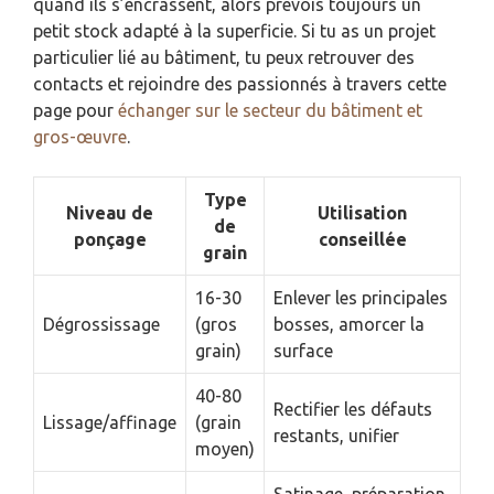
quand ils s’encrassent, alors prévois toujours un
petit stock adapté à la superficie. Si tu as un projet
particulier lié au bâtiment, tu peux retrouver des
contacts et rejoindre des passionnés à travers cette
page pour
échanger sur le secteur du bâtiment et
gros-œuvre
.
Type
Niveau de
Utilisation
de
ponçage
conseillée
grain
16-30
Enlever les principales
Dégrossissage
(gros
bosses, amorcer la
grain)
surface
40-80
Rectifier les défauts
Lissage/affinage
(grain
restants, unifier
moyen)
Satinage, préparation