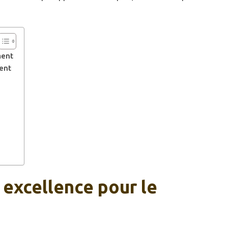
ment
ment
 excellence pour le