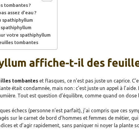
es tombantes ?
pas assez d’eau ?
u spathiphyllum
 spathiphyllum
sur votre spathiphyllum
feuilles tombantes
lum affiche-t-il des feuill
illes tombantes
et flasques, ce n’est pas juste un caprice. C’es
lante était condamnée, mais non : c’est juste un appel à l’aide.
mière. Tout est question d’équilibre, comme quand on dose l
ues échecs (personne n’est parfait), j’ai compris que ces symp
tagés sur le carnet de bord d’hommes et femmes de métier, qui
s indices et d’agir rapidement, sans paniquer ni noyer la plante