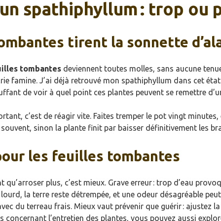
un spathiphyllum : trop ou p
tombantes tirent la sonnette d’a
uilles tombantes
deviennent toutes molles, sans aucune tenue.
te crie famine. J’ai déjà retrouvé mon spathiphyllum dans cet ét
uffant de voir à quel point ces plantes peuvent se remettre d’un
rtant, c’est de réagir vite. Faites tremper le pot vingt minutes,
 souvent, sinon la plante finit par baisser définitivement les br
pour les feuilles tombantes
 qu’arroser plus, c’est mieux. Grave erreur : trop d’eau provo
e lourd, la terre reste détrempée, et une odeur désagréable peut
avec du terreau frais. Mieux vaut prévenir que guérir : ajustez l
es concernant l’entretien des plantes, vous pouvez aussi explo